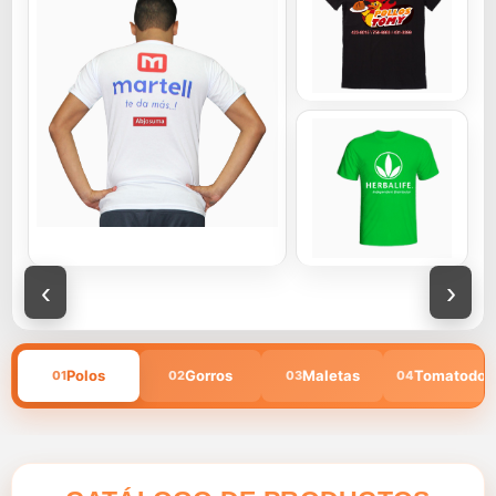
‹
›
Polos
Gorros
Maletas
Tomatodos
01
02
03
04