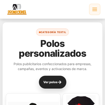
Ir
al
contenido
CATEGORÍA TEXTIL
Polos
personalizados
Polos publicitarios confeccionados para empresas,
campañas, eventos y activaciones de marca.
→
Ver polos