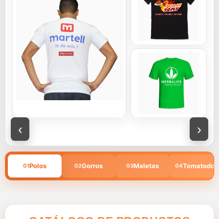
‹
›
Polos
Gorros
Maletas
Tomatodos
01
02
03
04