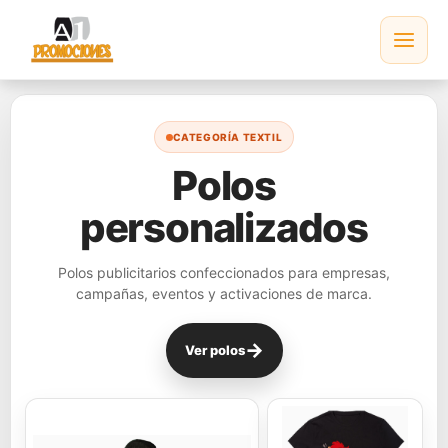
Ir
al
contenido
CATEGORÍA TEXTIL
Polos
personalizados
Polos publicitarios confeccionados para empresas,
campañas, eventos y activaciones de marca.
→
Ver polos