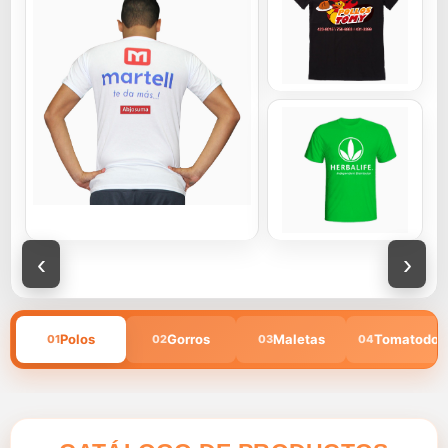
‹
›
Polos
Gorros
Maletas
Tomatodos
01
02
03
04