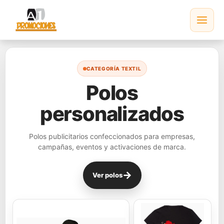
Ir
al
contenido
CATEGORÍA TEXTIL
Polos
personalizados
Polos publicitarios confeccionados para empresas,
campañas, eventos y activaciones de marca.
→
Ver polos